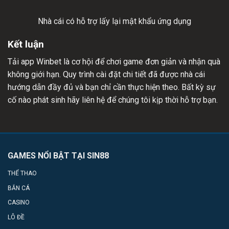
Nhà cái có hỗ trợ lấy lại mật khẩu ứng dụng
Kết luận
Tải app Winbet là cơ hội để chơi game đơn giản và nhận quà
không giới hạn. Quy trình cài đặt chi tiết đã được nhà cái
hướng dẫn đầy đủ và bạn chỉ cần thực hiện theo. Bất kỳ sự
cố nào phát sinh hãy liên hệ để chúng tôi kịp thời hỗ trợ bạn.
GAMES NỔI BẬT TẠI SIN88
THỂ THAO
BẮN CÁ
CASINO
LÔ ĐỀ