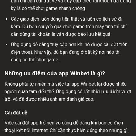
bạn chỉ cần cài đặt về và truy cập theo tài khoản đã đăng
ký là có thể chơi game nhanh chóng.
Các giao dịch luôn dùng tiền thật và luôn có lịch sử đi
kèm. Dù bạn chuyển qua chơi game trên máy tính thì chỉ
cần dùng tài khoản là vẫn được bảo lưu kết quả.
Ứng dụng dễ dàng truy cập hơn khi nó được cài đặt trên
điện thoại. Như vậy, dù bạn đang ở bất kỳ nơi nào thì
cũng có thể chơi game.
Những ưu điểm của app Winbet là gì?
Không phải tự nhiên mà việc tải app Winbet lại được nhiều
người quan tâm đến thế. Ứng dụng có rất nhiều ưu điểm vượt
trội và đã được nhiều anh em đánh giá cao.
Cài đặt dễ
Việc cài đặt app trở nên vô cùng dễ dàng khi bạn có điện
thoại kết nối internet. Chỉ cần thực hiện đúng theo những gì