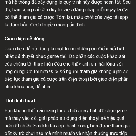
mà hệ thống đã xây dựng là quy trình này được hoàn tất. Sau
đó, bạn cũng chỉ cần duy trì việc đăng nhập mỗi ngày là đã
có thể tham gia cá cược. Tóm lại, mấu chốt của việc tải app
là đảm bảo được truyền mạng ổn định.
Giao diện dễ dùng
Giao diện dễ sử dụng là một trong những ưu điểm nổi bật
nhất đã thuyết phục game thủ. Đa phần các cuộc khảo sát
của chúng tôi thực hiện đều cho thấy anh em hài lòng với
ứng dụng. Có tới hơn 95% số người tham gia khẳng định sẽ
tiếp tục tham gia cá cược trên điện thoại bởi giao diện phân
chia khoa học, dễ nhìn.
Tính linh hoạt
Bạn không thể mãi mang theo chiếc máy tính để chơi game
mà thay vào đó, giải pháp sử dụng điện thoại sẽ hiệu quả
hơn rất nhiều. Sau khi tài app thành công, bạn được tham gia
bất kỳ trò chơi nào mà mình muốn và nhận thưởng trực tiếp.