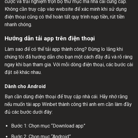
cược và trải nghiệm trọn bộ thư mục mà nhà cái cung cấp.
Không cần truy cập vào website để xác minh khi sử dụng
điện thoại cũng có thể hoàn tất quy trình nạp tiền, rút tiền
nhanh chóng.
Hướng dẫn tải app trên điện thoại
Làm sao để có thể tải app thành công? Đừng lo lắng khi
chúng tôi đã hướng dẫn cho bạn một cách đầy đủ và rõ ràng
ngay khi bạn tham gia. Với mỗi dòng điện thoại, các bước cài
đặt sẽ khác nhau.
Dành cho Android
Bạn cần dùng điện thoại để truy cập nhà cái. Hãy nhớ rằng
nếu muốn tài app Winbet thành công thì anh em cần làm đầy
đủ các bước dưới đây:
Bước 1: Chọn mục “Download app”
Bước 2: Chọn mục “Android”